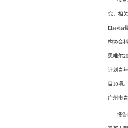
报告
究，相
Elsevier
构协会
思唯尔
2
计划青
目
10
项
广州市
报告