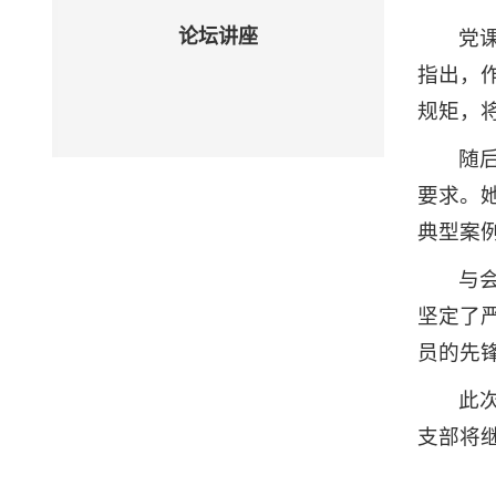
论坛讲座
党
指出，
规矩，
随
要求。
典型案
与
坚定了
员的先
此
支部将